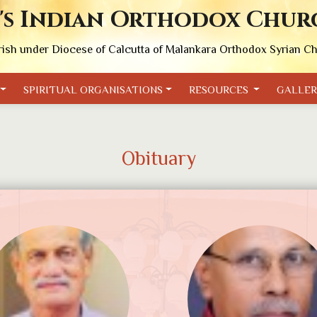
's Indian Orthodox Chur
rish under Diocese of Calcutta of Malankara Orthodox Syrian C
SPIRITUAL ORGANISATIONS
RESOURCES
GALLE
Obituary