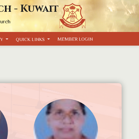
ch - Kuwait
hurch
MEMBER LOGIN
RY
QUICK LINKS